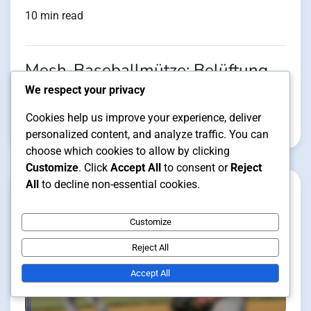
10 min read
Mesh-Baseballmütze: Belüftung,
leicht, Sommerstil
We respect your privacy
Cookies help us improve your experience, deliver
Max Müller
16/01/2026
personalized content, and analyze traffic. You can
choose which cookies to allow by clicking
Customize
. Click
Accept All
to consent or
Reject
All
to decline non-essential cookies.
Customize
Reject All
Accept All