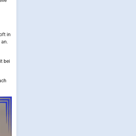
eile
oft in
 an.
t bei
ach