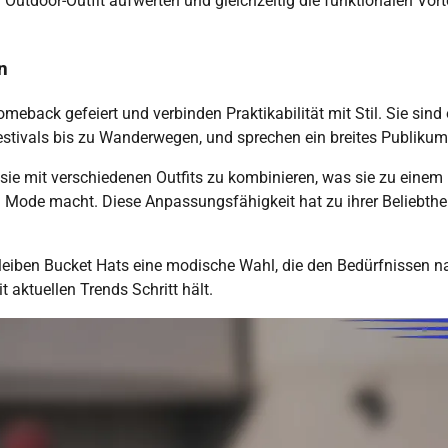
r Outdoor-Outfit aufwerten und gleichzeitig die funktionalen Vort
n
eback gefeiert und verbinden Praktikabilität mit Stil. Sie sind 
tivals bis zu Wanderwegen, und sprechen ein breites Publikum
, sie mit verschiedenen Outfits zu kombinieren, was sie zu einem
n Mode macht. Diese Anpassungsfähigkeit hat zu ihrer Beliebthei
 bleiben Bucket Hats eine modische Wahl, die den Bedürfnissen n
 aktuellen Trends Schritt hält.