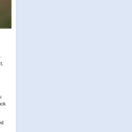
e
t,
u
uck
ed