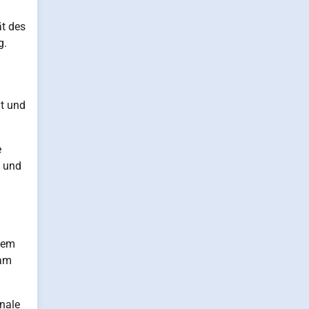
ät des
g.
ät und
.
e
n und
 dem
eam
nale