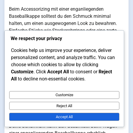
Beim Accessorizing mit einer enganliegenden
Baseballkappe solltest du den Schmuck minimal
halten, um einen ausgewogenen Look zu bewahren.
Einfache Stücke wie Steckerohrringe oder eine zarte
Halskette können einen Hauch von Eleganz
We respect your privacy
hinzufügen, ohne die Kappe zu überwältigen. Vermeide
Cookies help us improve your experience, deliver
klobigen Schmuck, der um Aufmerksamkeit
personalized content, and analyze traffic. You can
konkurrieren könnte.
choose which cookies to allow by clicking
Das Schichten subtiler Armbänder oder einer Uhr kann
Customize
. Click
Accept All
to consent or
Reject
deinen Stil verbessern, während es lässig bleibt. Wähle
All
to decline non-essential cookies.
Materialien, die mit dem Stoff der Kappe harmonieren,
wie Leder oder Metall, um ein kohärentes
Customize
Erscheinungsbild zu schaffen.
Reject All
Abstimmung mit Schuhen
Accept All
Deine Schuhwahl kann den Gesamtstil beim Tragen